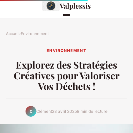
Valplessis
Accueil
›
Environnement
ENVIRONNEMENT
Explorez des Stratégies
Créatives pour Valoriser
Vos Déchets !
Clément
28 avril 2025
8 min de lecture
C