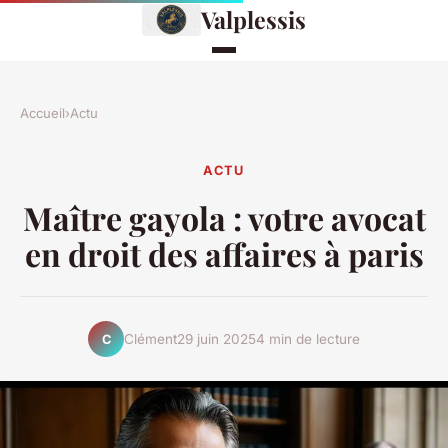
Valplessis
Accueil
›
Actu
ACTU
Maître gayola : votre avocat
en droit des affaires à paris
Clément
29 juin 2025
4 min de lecture
C